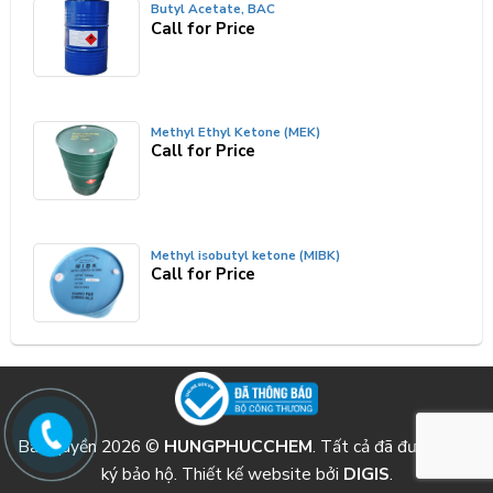
Butyl Acetate, BAC
Call for Price
Methyl Ethyl Ketone (MEK)
Call for Price
Methyl isobutyl ketone (MIBK)
Call for Price
Bản quyền 2026 ©
HUNGPHUCCHEM
. Tất cả đã được đăng
ký bảo hộ. Thiết kế website bởi
DIGIS
.