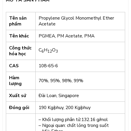
MÔ TẢ SẢN PHẨM
Tên sản
Propylene Glycol Monomethyl Ether
phẩm
Acetate
Tên khác
PGMEA, PM Acetate, PMA
Công thức
C
H
O
6
12
3
hóa học
CAS
108-65-6
Hàm
70%, 95%, 98%, 99%
lượng
Xuất sứ
Đài Loan, Singapore
Đóng gói
190 Kg/phuy, 200 Kg/phuy
– Khối lượng phân tử:132.16 g/mol
– Ngoại quan: chất lỏng trong suốt