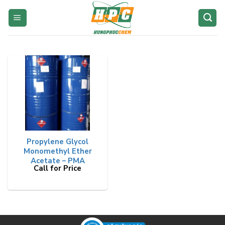
Skip
to
content
Propylene Glycol
Monomethyl Ether
Acetate – PMA
Call for Price