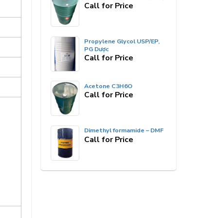
Call for Price
Propylene Glycol USP/EP,
PG Dược
Call for Price
Acetone C3H6O
Call for Price
Dimethyl formamide – DMF
Call for Price