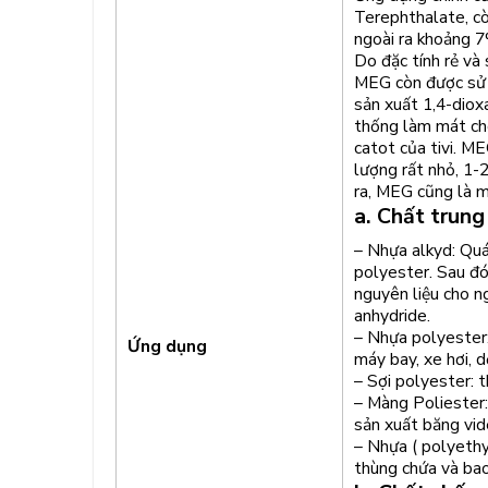
Terephthalate, cò
ngoài ra khoảng 7
Do đặc tính rẻ và
MEG còn được sử d
sản xuất 1,4-diox
thống làm mát cho
catot của tivi. M
lượng rất nhỏ, 1-
ra, MEG cũng là m
a. Chất trung
– Nhựa alkyd: Quá
polyester. Sau đó
nguyên liệu cho n
anhydride.
– Nhựa polyester:
Ứng dụng
máy bay, xe hơi, d
– Sợi polyester:
– Màng Poliester:
sản xuất băng vide
– Nhựa ( polyethy
thùng chứa và bao