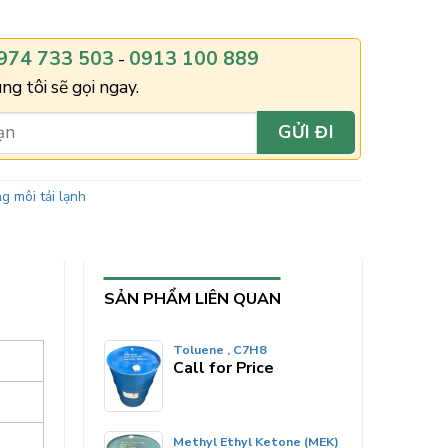
974 733 503
0913 100 889
-
ng tôi sẽ gọi ngay.
g môi tải lạnh
SẢN PHẨM LIÊN QUAN
Toluene , C7H8
Call for Price
Methyl Ethyl Ketone (MEK)