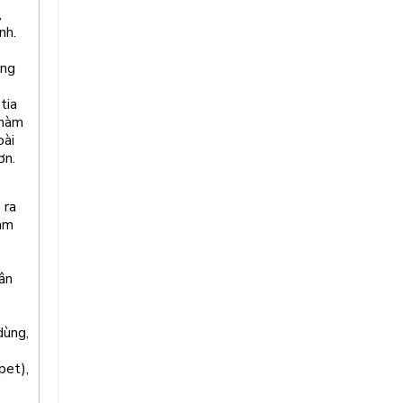
,
nh.
ong
tia
 hàm
oài
ơn.
 ra
làm
ân
dùng,
pet),