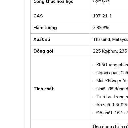
C
H
O
Công thức hóa học
2
6
2
CAS
107-21-1
Hàm lượng
> 99.8%
Xuất sứ
Thailand, Malaysi
Đóng gói
225 Kg/phuy, 235
– Khối lượng phân
– Ngoại quan: Chấ
– Mùi: Không mùi,
Tính chất
– Nhiệt độ đông đ
– Tính tan trong 
– Áp suất hơi: 0.5
– Độ nhớt: 16.1 c
Ứng dụng chính c