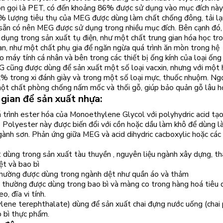
n gọi là PET, có đến khoảng 86% được sử dụng vào mục đích này
% lượng tiêu thụ của MEG được dùng làm chất chống đông, tải lạ
 sẵn có nên MEG được sử dụng trong nhiều mục đích. Bên cạnh đó,
ụng trong sản xuất tụ điện, như một chất trung gian hóa học tr
an, như một chất phụ gia để ngăn ngừa quá trình ăn mòn trong hệ
 máy tính cá nhân và bên trong các thiết bị ống kính của loại ống 
EG cũng được dùng để sản xuất một số loại vacxin, nhưng với một
2% trong xi đánh giày và trong một số loại mực, thuốc nhuộm. Ng
ột chất phòng chống nấm mốc và thối gỗ, giúp bảo quản gỗ lâu h
 gian để sản xuất nhựa:
 trình ester hóa của Monoethylene Glycol với polyhydric acid tạo
 Polyester này được biến đổi với cồn hoặc dầu làm khô để dùng 
gành sơn. Phản ứng giữa MEG và acid dihydric cacboxylic hoặc các
 dùng trong sản xuất tàu thuyền , nguyên liệu ngành xây dựng, th
ệt và bao bì
 thường được dùng trong ngành dệt như quần áo và thảm
 thường được dùng trong bao bì và màng co trong hàng hoá tiêu 
o, đĩa vi tính.
lene terephthalate) dùng để sản xuất chai đựng nước uống (chai 
 bì thực phẩm.