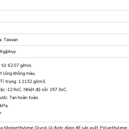
a, Taiwan
 Kg/phuy
 tử: 62.07 g/mol,
t lỏng không màu,
 Tỉ trọng: 1.1132 g/cm3,
ặc:-12.9oC, Nhiệt độ sôi: 197.3oC,
nước: Tan hoàn toàn,
 kPa,
P
ủa Monoethylene Glycol là được dùng để sản xuất Polyethylene