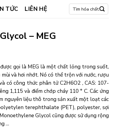
Tìm
IN TỨC
LIÊN HỆ
kiếm:
Glycol – MEG
được gọi là MEG là một chất lỏng trong suốt,
ùi và hơi nhớt. Nó có thể trộn với nước, rượu
 và có công thức phân tử C2H6O2 , CAS: 107-
iêng 1,115 và điểm chớp cháy 110 ° C. Các ứng
 nguyên liệu thô trong sản xuất một loạt các
lyetylen terephthalate (PET), polyester, sợi
a Monoethylene Glycol cũng được sử dụng rộng
ng …