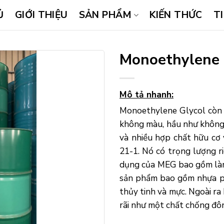
Ủ
GIỚI THIỆU
SẢN PHẨM
KIẾN THỨC
T
Monoethylene 
Mô tả nhanh:
Monoethylene Glycol còn 
không màu, hầu như không m
và nhiều hợp chất hữu cơ
21-1. Nó có trọng lượng r
dụng của MEG bao gồm làm
sản phẩm bao gồm nhựa po
thủy tinh và mực. Ngoài r
rãi như một chất chống đô