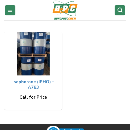
Skip
to
content
Isophorone (IPHO) –
A783
Call for Price