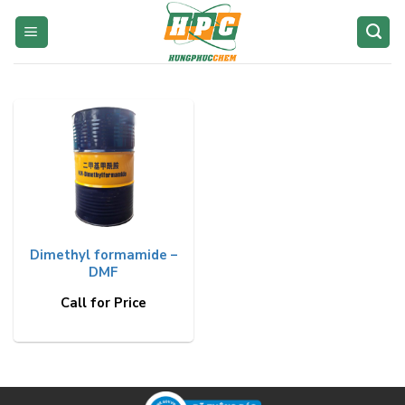
Skip
to
content
Dimethyl formamide –
DMF
Call for Price