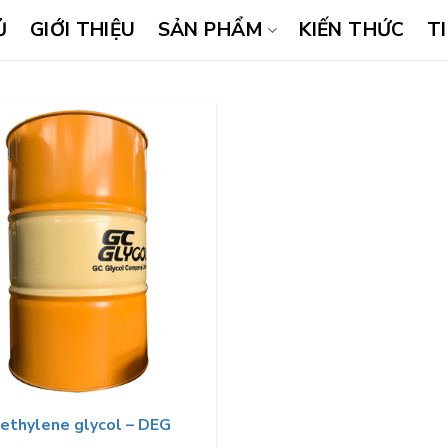
Ủ
GIỚI THIỆU
SẢN PHẨM
KIẾN THỨC
T
iethylene glycol – DEG