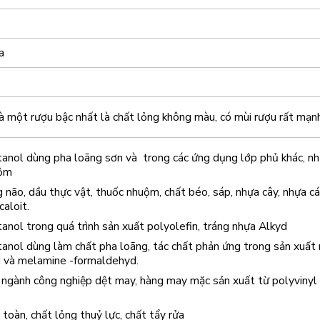
a
à một rượu bậc nhất là chất lỏng không màu, có mùi rượu rất mạn
anol dùng pha loãng sơn và trong các ứng dụng lớp phủ khác, n
uộm
g não, dầu thực vật, thuốc nhuộm, chất béo, sáp, nhựa cây, nhựa c
caloit.
nol trong quá trình sản xuất polyolefin, tráng nhựa Alkyd
nol dùng làm chất pha loãng, tác chất phản ứng trong sản xuất
 và melamine -formaldehyd.
 ngành công nghiệp dệt may, hàng may mặc sản xuất từ polyvinyl
 toàn, chất lỏng thuỷ lực, chất tẩy rửa