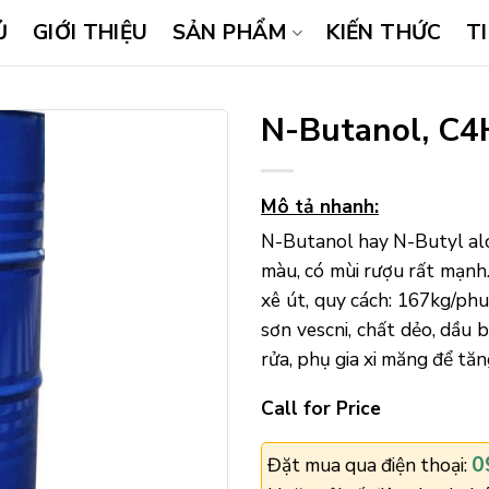
Ủ
GIỚI THIỆU
SẢN PHẨM
KIẾN THỨC
T
N-Butanol, C
Mô tả nhanh:
N-Butanol hay N-Butyl alc
màu, có mùi rượu rất mạnh
xê út, quy cách: 167kg/ph
sơn vescni, chất dẻo, dầu 
rửa, phụ gia xi măng để tă
Call for Price
0
Đặt mua qua điện thoại: