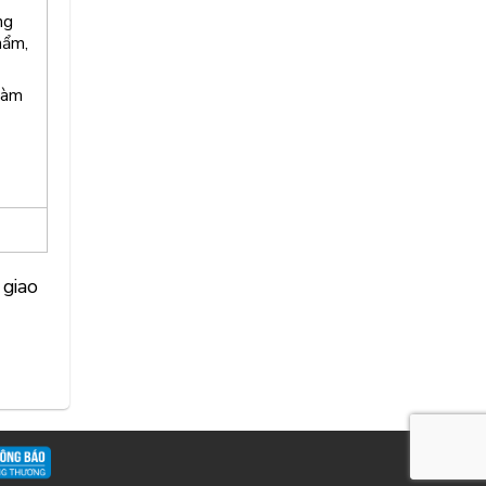
ng
hẩm,
làm
 giao