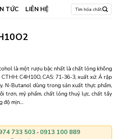
Tìm
IN TỨC
LIÊN HỆ
kiếm:
4H10O2
ohol là một rượu bậc nhất là chất lỏng không
. CTHH: C4H10O, CAS: 71-36-3, xuất xứ: Ả rập
uy. N-Butanol dùng trong sản xuất thực phẩm,
bôi trơn, mỹ phẩm, chất lỏng thuỷ lực, chất tẩy
ng độ mịn…
nbutanol
974 733 503
0913 100 889
-