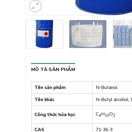
MÔ TẢ SẢN PHẨM
Tên sản phẩm
N-Butanol
Tên khác
N-Butyl alcohol,
C
H
O
Công thức hóa học
4
10
2
CAS
71-36-3