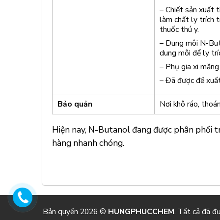
– Chiết sản xuất t
làm chất ly trích 
thuốc thú y.
– Dung môi N-But
dung môi để ly trí
– Phụ gia xi măng
– Đã được đề xuất
Bảo quản
Nơi khô ráo, thoá
Hiện nay, N-Butanol đang được phân phối tr
hàng nhanh chóng.
Bản quyền 2026 ©
HUNGPHUCCHEM
. Tất cả đã đ