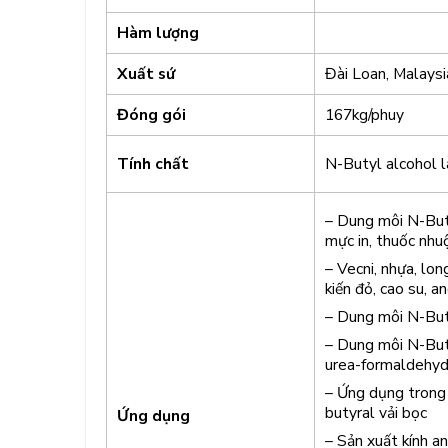
Hàm lượng
Xuất sứ
Đài Loan, Malaysi
Đóng gói
167kg/phuy
N-Butyl alcohol l
Tính chất
– Dung môi N-But
mực in, thuốc nh
– Vecni, nhựa, lon
kiến ​​đỏ, cao su, an
– Dung môi N-Buta
– Dung môi N-Buta
urea-formaldehyd
– Ứng dụng trong
butyral vải bọc
Ứng dụng
– Sản xuất kính an