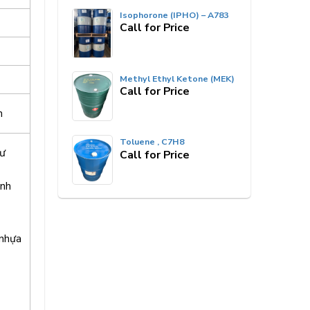
Isophorone (IPHO) – A783
Call for Price
Methyl Ethyl Ketone (MEK)
Call for Price
h
Toluene , C7H8
hư
Call for Price
ánh
 nhựa