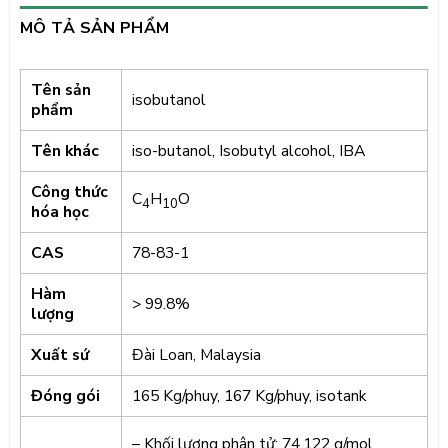
MÔ TẢ SẢN PHẨM
Tên sản
isobutanol
phẩm
Tên khác
iso-butanol, Isobutyl alcohol, IBA
Công thức
C
H
O
4
10
hóa học
CAS
78-83-1
Hàm
> 99.8%
lượng
Xuất sứ
Đài Loan, Malaysia
Đóng gói
165 Kg/phuy, 167 Kg/phuy, isotank
– Khối lượng phân tử: 74.122 g/mol