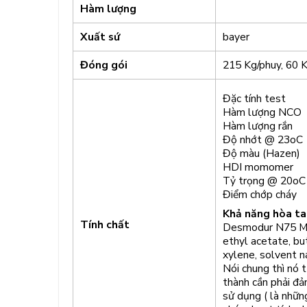
Hàm lượng
Xuất sứ
bayer
Đóng gói
215 Kg/phuy, 60 
Đặc tính t
Hàm lượng 
Hàm lượng
Độ nhớt @ 
Độ màu (Haz
HDI mom
Tỷ trọng 
Điểm chớ
Khả năng hòa ta
Tính chất
Desmodur N75 MPA
ethyl acetate, bu
xylene, solvent n
Nói chung thì nó t
thành cần phải đả
sử dụng ( là nhữ